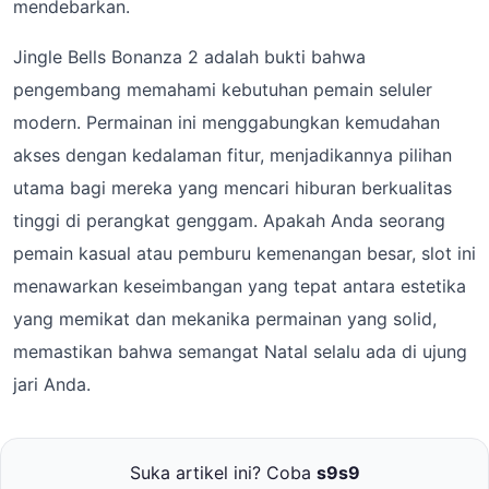
mendebarkan.
Jingle Bells Bonanza 2 adalah bukti bahwa
pengembang memahami kebutuhan pemain seluler
modern. Permainan ini menggabungkan kemudahan
akses dengan kedalaman fitur, menjadikannya pilihan
utama bagi mereka yang mencari hiburan berkualitas
tinggi di perangkat genggam. Apakah Anda seorang
pemain kasual atau pemburu kemenangan besar, slot ini
menawarkan keseimbangan yang tepat antara estetika
yang memikat dan mekanika permainan yang solid,
memastikan bahwa semangat Natal selalu ada di ujung
jari Anda.
Suka artikel ini? Coba
s9s9