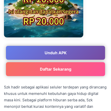
Unduh APK
Daftar Sekarang
5zk hadir sebagai aplikasi seluler terdepan yang dirancang
khusus untuk memenuhi kebutuhan gaya hidup digital
masa kini. Sebagai platform hiburan serba ada, 5zk
menonjol berkat kurasi kontennya yang variatif dan